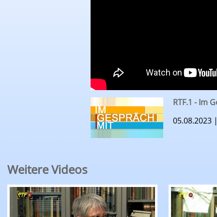
RTF.1 - Im G
05.08.2023 
Weitere Videos
RTF.1 Im Gespräch mit...: Cathy Kern und Cind
RTF.1 Im G