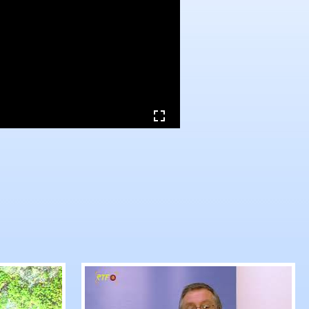
...: Andreas Glück und Dr. Marie-Agnes Strack-Z
Klartext mit Klarner. Das RTF.1-Sof