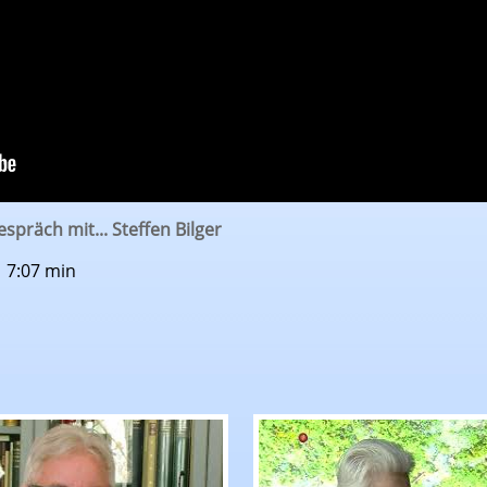
espräch mit... Steffen Bilger
| 7:07 min
y Holmberg
espräch mit...: Manuel Hailfinger und Guido Wolf
RTF.1 Im Gespräch mit