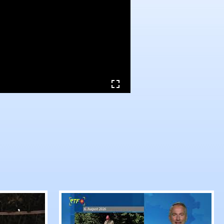
el durch Schlossberg wird bei laufendem Betrieb g
ratorenführung durch Georg Lutz: Green Fence
RTF.1-Nachrichten: Sommertrüffelja