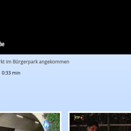
kt im Bürgerpark angekommen
| 0:33 min
reisbauernverbands Reutlingen
richten: Keine Vollsperrung nötig: Radfahrertunn
RTF.1-Nachrichten: Ku