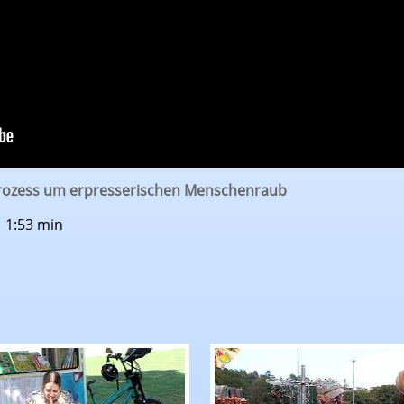
Prozess um erpresserischen Menschenraub
| 1:53 min
l Donth auf den Wochenmarkt
hrichten: Mediabike der Stadtbibliothek besucht
RTF.1-Nachrichten: Das 