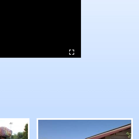
 Freibad im Markwasen
Internationale Afrika-Festival geht wieder an den 
RTF.1-Nachrichten: Erntepresseges