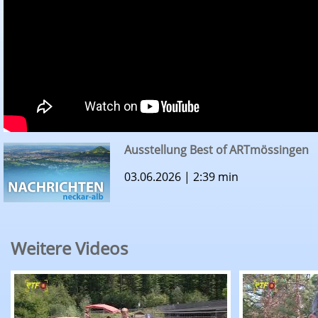
Ausstellung Best of ARTmössingen
03.06.2026 | 2:39 min
Weitere Videos
RTF.1-Nachrichten: Ferienhock mit Oldtimer- un
RTF.1-Nachr