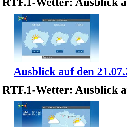
RTF.1-Wetter: Ausblick a
Ausblick auf den 21.07.
RTF.1-Wetter: Ausblick a