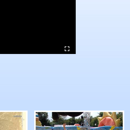
mas Bareiß kündigt politische Auszeit an
RTF.1-Nachrichten: Tigerenten Club