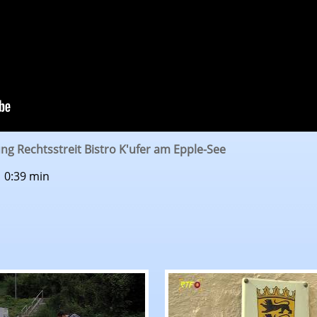
ung Rechtsstreit Bistro K'ufer am Epple-See
| 0:39 min
 Schwäbischen Alb
hrichten: Unbekannter schießt auf fahrendes Auto
RTF.1-Nachrichten: Tho